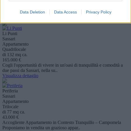
99.000 €
Laboratorio/Officina Meccanica con Ampi Spazi – Sassari, Strada
Data Deletion
Data Access
Privacy Policy
Vicinale Tana Di Lu Mazzoni Indirizz..
Visualizza dettaglio
Li Punti
Sassari
Appartamento
Quadrilocale
di 132 mq ca.
165.000 €
Cogli l'opportunità di vivere in un'oasi di tranquillità e comodità a
due passi da Sassari, nella su..
Visualizza dettaglio
Periferia
Sassari
Appartamento
Trilocale
di 77 mq ca.
43.000 €
Accogliente Appartamento in Contesto Tranquillo – Campomela
Proponiamo in vendita un grazioso appar..