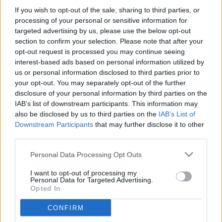
Ittiri
If you wish to opt-out of the sale, sharing to third parties, or
Villa a schiera
processing of your personal or sensitive information for
Quadrilocale
targeted advertising by us, please use the below opt-out
di 175 mq ca.
100.000 €
section to confirm your selection. Please note that after your
Ampia Villetta a Schiera con Spazi Generosi – Ittiri ?? Località: Ittiri
opt-out request is processed you may continue seeing
Se sei alla ricerca di una..
interest-based ads based on personal information utilized by
Visualizza dettaglio
us or personal information disclosed to third parties prior to
your opt-out. You may separately opt-out of the further
Sant'Orsola
disclosure of your personal information by third parties on the
Sassari
IAB’s list of downstream participants. This information may
Garage
also be disclosed by us to third parties on the
IAB’s List of
di 14 mq ca.
Downstream Participants
that may further disclose it to other
11.500 €
third parties.
Proponiamo in vendita a Sant'Orsola, in Via Gennargentu al
secondo sotto piano, un garage della supe..
Personal Data Processing Opt Outs
Visualizza dettaglio
I want to opt-out of processing my
Personal Data for Targeted Advertising.
Centro
Opted In
Sassari
Locale commerciale
CONFIRM
Trilocale
di 152 mq ca.