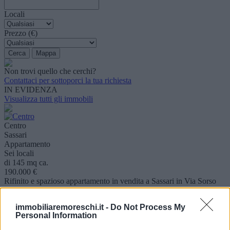
Locali
Prezzo (€)
Non trovi quello che cerchi?
Contattaci per sottoporci la tua richiesta
IN EVIDENZA
Visualizza tutti gli immobili
Centro
Sassari
Appartamento
Sei locali
di 145 mq ca.
190.000 €
Rifinito e spazioso appartamento in vendita a Sassari in Via Sorso
26, ideale per chi desidera una s..
Visualizza dettaglio
immobiliaremoreschi.it -
Do Not Process My
Personal Information
Centro